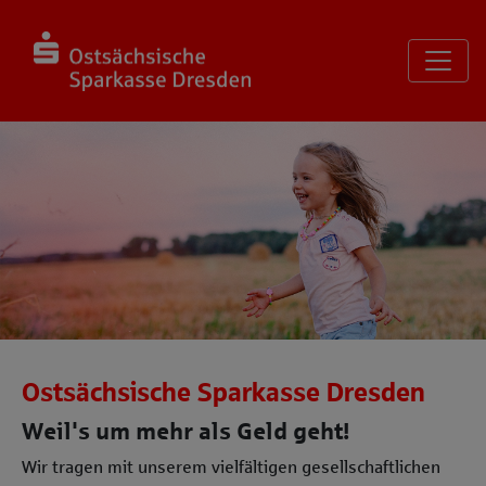
Seite
Klicken Sie, um die Navigation zu überspringen und zum Haup
Startseite
Ostsächsische Sparkasse Dresden
Weil's um mehr als Geld geht!
Wir tragen mit unserem vielfältigen gesellschaftlichen