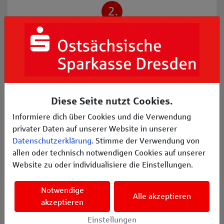
2.
Projekt vorstellen
Stellen Sie uns Ihr regionales Projekt vor und
beantragen Sie damit eine Förderung.
3.
Diese Seite nutzt Cookies.
Projekt umsetzen
Informiere dich über Cookies und die Verwendung
privater Daten auf unserer Website in unserer
Nach erfolgreicher Prüfung und Förderzusage
Datenschutzerklärung
. Stimme der Verwendung von
erhalten Sie die Fördersumme auf Ihr Vereinskonto.
allen oder technisch notwendigen Cookies auf unserer
Website zu oder individualisiere die Einstellungen.
Ob es um die Anschaffung neuer Sportgeräte, die
längst fällige Renovierung des Vereinshauses oder
Notwendige
Alle akzeptieren
ein neues Musikprojekt geht. Wir unterstützen
akzeptieren
Vereine und Organisationen in unserer Region.
Einstellungen
Reichen Sie einfach Ihr Projekt ein und werden Teil